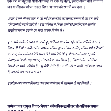
एक बात जो बहुत ही थोड़ी आगे बड़ी पर रुक गई वह है, हमारा अलग बोर्ड बनानेकी
बात या नॅशनल ओपन स्कूल शिक्षा व्यवस्था को स्थायी रूप देना ।
हमारे देशमें भी सरकार ने जो नई शिक्षा नीती का खाका बनाया है वह इन सारे
परिणामोंको बढ़ानेवाली है। इस परिपेक्ष में शिक्षा कैसी हो इसलिए हमे आगेके
समूहिक
कदम
उठाने
पर
चर्चा करके निर्णय ले।
इन सभी बातों को ध्यान में रखते हुए अखिल भारतीय नई तालिम समिति ने
“
नई
शिक्षा नीती और नयी तालिम अर्थात जीवन
द्वारा जीवन के लिए जीवन पर्यंत शिक्षा
”
का राष्ट्रीय
सम्मेलन
29
फरवरी
1
मार्च
2016 (
सोमवार-मंगलवार
) को
,
सेवाग्राम (
वर्धा-
महाराष्ट्र) में
रखने का
तय किया
है। जिसमे निम्न लिखित
विषयों पर चर्चा
अ
पे
क्षित है।
चु
नौती गंभीर है। अभी नही तो कभी नही वाला समय
है
,
यह हमे याद रखना होगा।
इसलिए
आप समय निकाल कर इस सम्मेलन में सहभाग ले
यह विनंती ।
सम्मेलन
का
प्रमुख
विचार-विषय
“
संवैधानिक मूल्यों द्वारा ही अहिंसक समाज