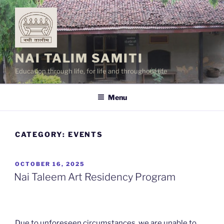
Skip
to
content
NAI TALIM SAMITI
Education through life, for life and throughout life
Menu
CATEGORY:
EVENTS
POSTED
OCTOBER 16, 2025
ON
Nai Taleem Art Residency Program
Due to unforeseen circumstances, we are unable to